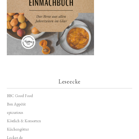
Leseecke
BBC Good Food
Bon Appétit
epicurious
Köstlich & Konsorten
Küchengötter
Lecker.de