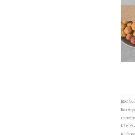
BBC Goo
Bon Appé
epicuriou
Köstlich
Kücheng