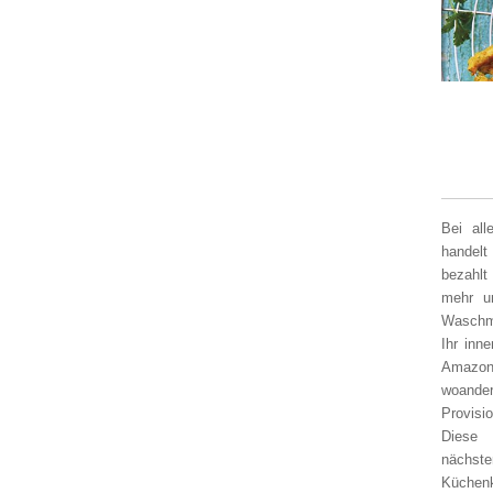
Bei al
handelt
bezahlt
mehr un
Waschm
Ihr inn
Amazon
woander
Provisi
Diese 
nächst
Küchen