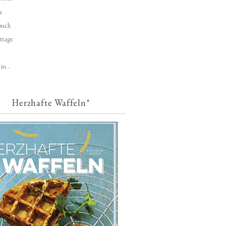
e
buch
ttage
in...
Herzhafte Waffeln*