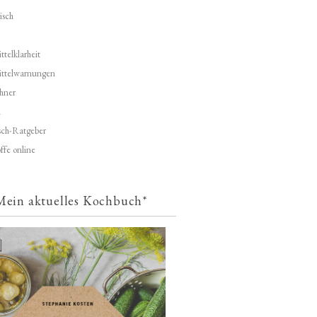
isch
telklarheit
ittelwarnungen
hner
d
ch-Ratgeber
ffe online
Mein aktuelles Kochbuch*