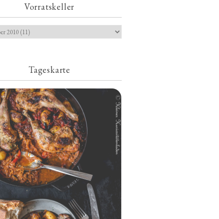
Vorratskeller
Tageskarte
Geschmorte Hähnchenschenkel auf
Paprikakraut und kleinen Kartoffeln