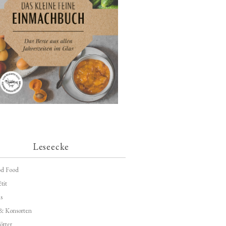
Leseecke
d Food
tit
s
 & Konsorten
ötter