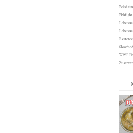
Feinheim
Fishfight
Lebensmit
Lebensm
Resterec
Slowfoo
WWF Fis
Zusatzsto