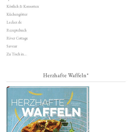
Köstlich & Konsorten
Küchengötter
Lecker.de
Rezeptebuch
River Cottage
Saveur
Zu Tisch in...
Herzhafte Waffeln*