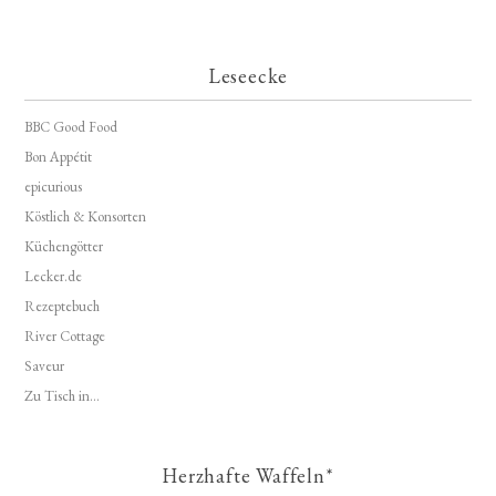
Leseecke
BBC Good Food
Bon Appétit
epicurious
Köstlich & Konsorten
Küchengötter
Lecker.de
Rezeptebuch
River Cottage
Saveur
Zu Tisch in...
Herzhafte Waffeln*