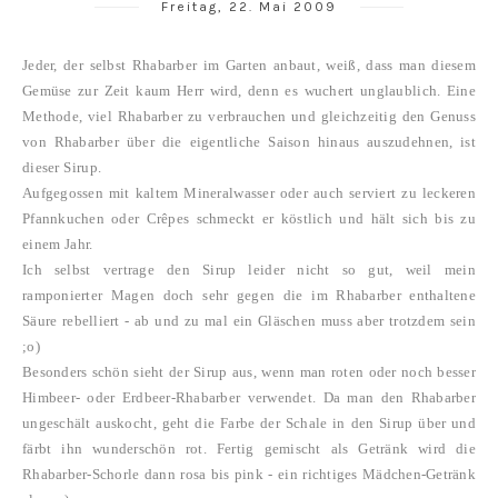
Freitag, 22. Mai 2009
Jeder, der selbst Rhabarber im Garten anbaut, weiß, dass man diesem
Gemüse zur Zeit kaum Herr wird, denn es wuchert unglaublich. Eine
Methode, viel Rhabarber zu verbrauchen und gleichzeitig den Genuss
von Rhabarber über die eigentliche Saison hinaus auszudehnen, ist
dieser Sirup.
Aufgegossen mit kaltem Mineralwasser oder auch serviert zu leckeren
Pfannkuchen oder Crêpes schmeckt er köstlich und hält sich bis zu
einem Jahr.
Ich selbst vertrage den Sirup leider nicht so gut, weil mein
ramponierter Magen doch sehr gegen die im Rhabarber enthaltene
Säure rebelliert - ab und zu mal ein Gläschen muss aber trotzdem sein
;o)
Besonders schön sieht der Sirup aus, wenn man roten oder noch besser
Himbeer- oder Erdbeer-Rhabarber verwendet. Da man den Rhabarber
ungeschält auskocht, geht die Farbe der Schale in den Sirup über und
färbt ihn wunderschön rot. Fertig gemischt als Getränk wird die
Rhabarber-Schorle dann rosa bis pink - ein richtiges Mädchen-Getränk