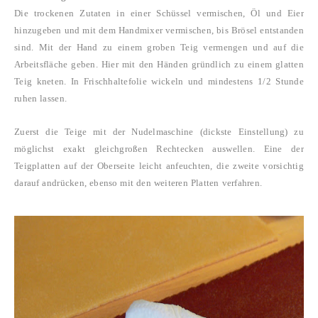
Die trockenen Zutaten in einer Schüssel vermischen, Öl und Eier
hinzugeben und mit dem Handmixer vermischen, bis Brösel entstanden
sind. Mit der Hand zu einem groben Teig vermengen und auf die
Arbeitsfläche geben. Hier mit den Händen gründlich zu einem glatten
Teig kneten. In Frischhaltefolie wickeln und mindestens 1/2 Stunde
ruhen lassen.
Zuerst die Teige mit der Nudelmaschine (dickste Einstellung) zu
möglichst exakt gleichgroßen Rechtecken auswellen. Eine der
Teigplatten auf der Oberseite leicht anfeuchten, die zweite vorsichtig
darauf andrücken, ebenso mit den weiteren Platten verfahren.