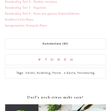
Pastakolleg Teil 4 - Nudeln trocknen
Pastakolleg Teil 5 - Fagottini
Pastakolleg Teil 6 - Pasta mit ganzen Kräuterblättern
Krabben-Chili-Pasta
hausgemachte Steinpilz-Pasta
Kommentare (40)
Tags:
Italien
,
Nudelteig
,
Pasta... e Basta
,
Pastakolleg
Darf's noch etwas mehr sein?