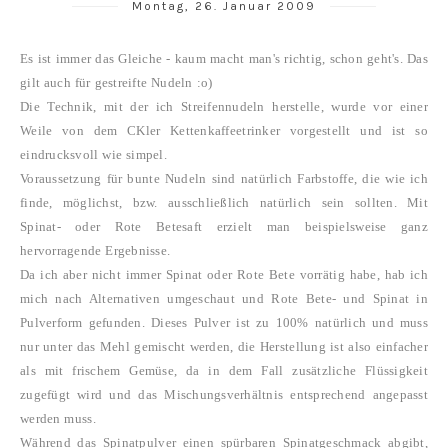
Montag, 26. Januar 2009
Es ist immer das Gleiche - kaum macht man's richtig, schon geht's. Das
gilt auch für gestreifte Nudeln :o)
Die Technik, mit der ich Streifennudeln herstelle, wurde vor einer
Weile von dem CKler Kettenkaffeetrinker vorgestellt und ist so
eindrucksvoll wie simpel.
Voraussetzung für bunte Nudeln sind natürlich Farbstoffe, die wie ich
finde, möglichst, bzw. ausschließlich natürlich sein sollten. Mit
Spinat- oder Rote Betesaft erzielt man beispielsweise ganz
hervorragende Ergebnisse.
Da ich aber nicht immer Spinat oder Rote Bete vorrätig habe, hab ich
mich nach Alternativen umgeschaut und Rote Bete- und Spinat in
Pulverform gefunden. Dieses Pulver ist zu 100% natürlich und muss
nur unter das Mehl gemischt werden, die Herstellung ist also einfacher
als mit frischem Gemüse, da in dem Fall zusätzliche Flüssigkeit
zugefügt wird und das Mischungsverhältnis entsprechend angepasst
werden muss.
Während das Spinatpulver einen spürbaren Spinatgeschmack abgibt,