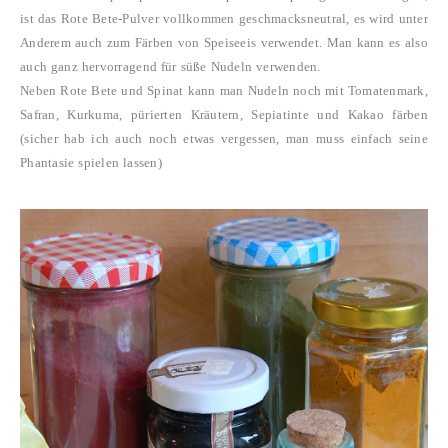
ist das Rote Bete-Pulver vollkommen geschmacksneutral, es wird unter
Anderem auch zum Färben von Speiseeis verwendet. Man kann es also
auch ganz hervorragend für süße Nudeln verwenden.
Neben Rote Bete und Spinat kann man Nudeln noch mit Tomatenmark,
Safran, Kurkuma, pürierten Kräutern, Sepiatinte und Kakao färben
(sicher hab ich auch noch etwas vergessen, man muss einfach seine
Phantasie spielen lassen)