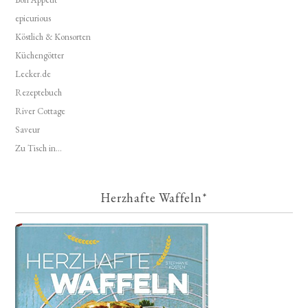
epicurious
Köstlich & Konsorten
Küchengötter
Lecker.de
Rezeptebuch
River Cottage
Saveur
Zu Tisch in...
Herzhafte Waffeln*