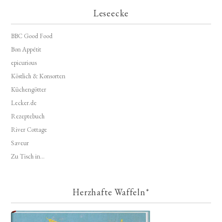
Leseecke
BBC Good Food
Bon Appétit
epicurious
Köstlich & Konsorten
Küchengötter
Lecker.de
Rezeptebuch
River Cottage
Saveur
Zu Tisch in...
Herzhafte Waffeln*