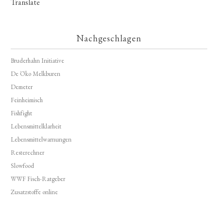
Translate
Nachgeschlagen
Bruderhahn Initiative
De Öko Melkburen
Demeter
Feinheimisch
Fishfight
Lebensmittelklarheit
Lebensmittelwarnungen
Resterechner
Slowfood
WWF Fisch-Ratgeber
Zusatzstoffe online