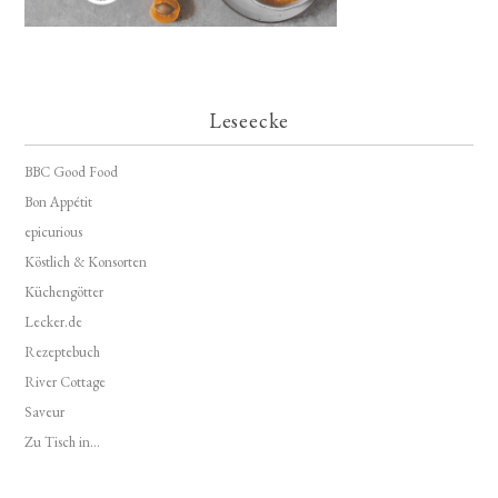
Leseecke
BBC Good Food
Bon Appétit
epicurious
Köstlich & Konsorten
Küchengötter
Lecker.de
Rezeptebuch
River Cottage
Saveur
Zu Tisch in...