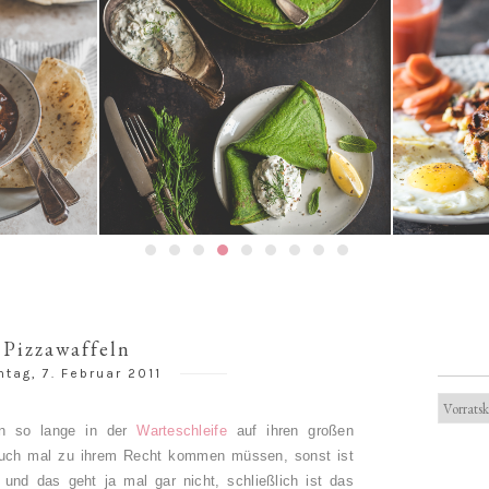
Spinatpfannkuchen mit
Frühstück
on Carne
Kräuterquark
Mergue
Pizzawaffeln
tag, 7. Februar 2011
on so lange in der
Warteschleife
auf ihren großen
h auch mal zu ihrem Recht kommen müssen, sonst ist
und das geht ja mal gar nicht, schließlich ist das