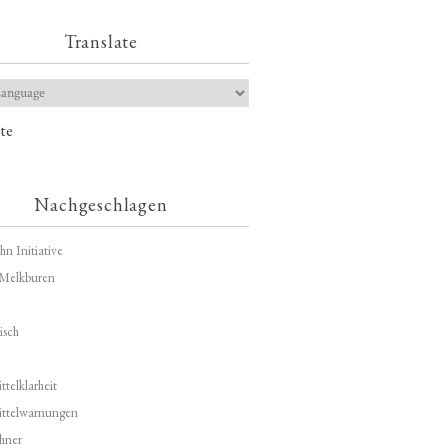
Translate
te
Nachgeschlagen
hn Initiative
Melkburen
isch
telklarheit
ittelwarnungen
hner