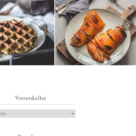
s-Kartoffelwaffeln mit
Karamellisierter Hasselback-
z, Spinat und Feta
Butternutkürbis
Vorratskeller