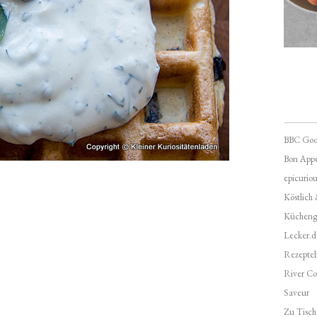
BBC Goo
Bon Appé
epicuriou
Köstlich
Kücheng
Lecker.d
Rezepte
River Co
Saveur
Zu Tisch 