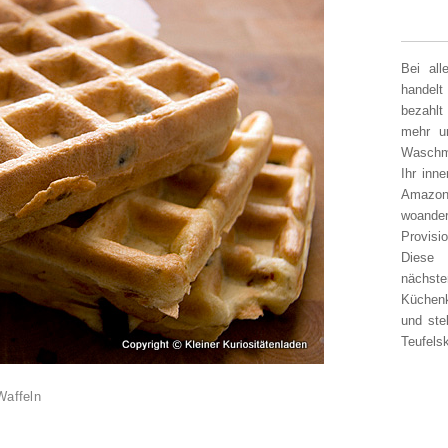
Bei al
handelt
bezahlt
mehr un
Waschm
Ihr inn
Amazon
woander
Provisi
Diese 
nächst
Küchen
und ste
Teufelsk
Waffeln