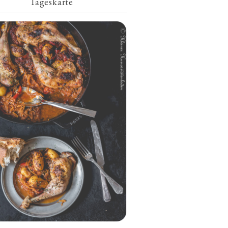
Tageskarte
Geschmorte Hähnchenschenkel auf
Paprikakraut und kleinen Kartoffeln