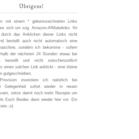
Übrigens!
len mit einem * gekennzeichneten Links
 es sich um sog. Amazon-Affiliatelinks. Ihr
 durch das Anklicken dieser Links nicht
d bestellt auch nicht automatisch eine
aschine, sondern ich bekomme - sofern
erhalb der nächsten 24 Stunden etwas bei
 bestellt und nicht zwischenzeitlich
s einen solchen Link anklickt - eine kleine
on gutgeschrieben.
Provision investiere ich natürlich bei
er Gelegenheit sofort wieder in neuen
kram, setze damit noch mehr Rezepte um
lle Euch Beides dann wieder hier vor. Ein
reis ;o)