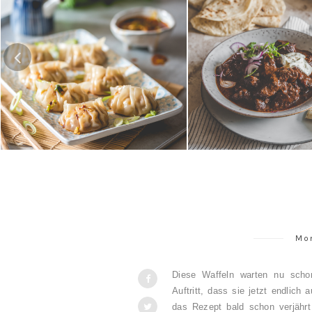
Gedämpfte Jiaozi mit
Schweinefleischfüllung | 餃子 / 饺
Texanisches Chili c
子
Mon
Diese Waffeln warten nu sch
Auftritt, dass sie jetzt endlic
das Rezept bald schon verjährt 