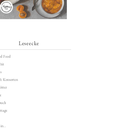
Leseecke
d Food
tit
s
 & Konsorten
ötter
e
buch
ttage
in...