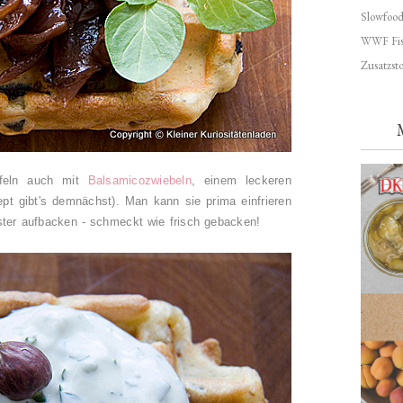
Slowfoo
WWF Fis
Zusatzsto
ffeln auch mit
Balsamicozwiebeln
, einem leckeren
pt gibt's demnächst). Man kann sie prima einfrieren
aster aufbacken - schmeckt wie frisch gebacken!