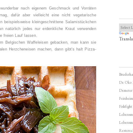
z wunderbar nach eigenem Geschmack und Vorräten
ag, dafür aber vielleicht eine nicht vegetarische
n beispielsweise kleingeschnittene Salamistückchen
n natürlich jedes nur erdenkliche Kraut verwenden
ie freien Lauf lassen.
Transla
nem Belgischen Waffeleisen gebacken, man kann sie
alen Herzcheneisen machen, dann gibt's halt Pizza-
Bruderha
De Öko 
Demeter
Feinheim
Fishfight
Lebensmit
Lebensm
Resterec