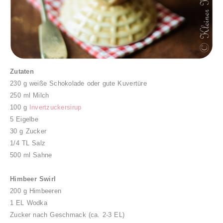
Zutaten
230 g weiße Schokolade oder gute Kuvertüre
250 ml Milch
100 g
Invertzuckersirup
5 Eigelbe
30 g Zucker
1/4 TL Salz
500 ml Sahne
Himbeer Swirl
200 g Himbeeren
1 EL Wodka
Zucker nach Geschmack (ca. 2-3 EL)