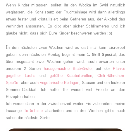
Wenn Kinder mitessen, solltet Ihr den Wodka im Swirl natürlich
weglassen, die Konsistenz der Fruchteinlage wird dann allerdings
etwas fester und kristallisiert beim Gefrieren aus, der Alkohol das
verhindert ansonsten. Es gibt aber sicher Schlimmeres und ich
glaube nicht, dass sich Eure Kinder beschweren werden ;o)
I
n den nächsten zwei Wochen wird es erst mal kein Eisrezept
geben, denn nächsten Montag beginnt mein
1. Grill
Spe
cial
, das
über insgesamt zwei Wochen gehen wird. Euch erwarten unter
anderem 2 Sorten
hausgemachte Bratwürste
, auf der
Planke
gegrillter Lachs
und
gefüllte Kräuterforellen
,
Chili-Hähnchen-
Spieße
, aber auc
h vegetarische Beilagen
, Saucen und ein leckerer
Sommer-Cocktail. Ich hoffe, Ihr werdet viel Freude an den
Rezepten haben.
Ich werde dann in der Zwischenzeit weiter Eis zubereiten, meine
laaaange
ToDo-Liste
abarbeiten und in drei Wochen gibt's auch
schon die nächste Sorte.