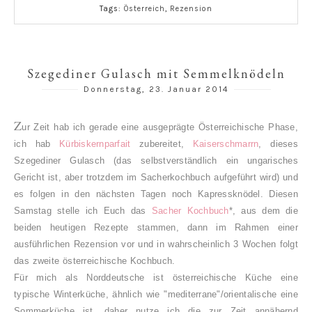
Tags:
Österreich
,
Rezension
Szegediner Gulasch mit Semmelknödeln
Donnerstag, 23. Januar 2014
Z
ur Zeit hab ich gerade eine ausgeprägte Österreichische Phase,
ich hab
Kürbiskernparfait
zubereitet,
Kaiserschmarrn
, dieses
Szegediner Gulasch (das selbstverständlich ein ungarisches
Gericht ist, aber trotzdem im Sacherkochbuch aufgeführt wird) und
es folgen in den nächsten Tagen noch Kapressknödel. Diesen
Samstag stelle ich Euch das
Sacher Kochbuch
*, aus dem die
beiden heutigen Rezepte stammen, dann im Rahmen einer
ausführlichen Rezension vor und in wahrscheinlich 3 Wochen folgt
das zweite österreichische Kochbuch.
Für mich als Norddeutsche ist österreichische Küche eine
typische Winterküche, ähnlich wie "mediterrane"/orientalische eine
Sommerküche ist, daher nutze ich die z
ur Zeit annähernd